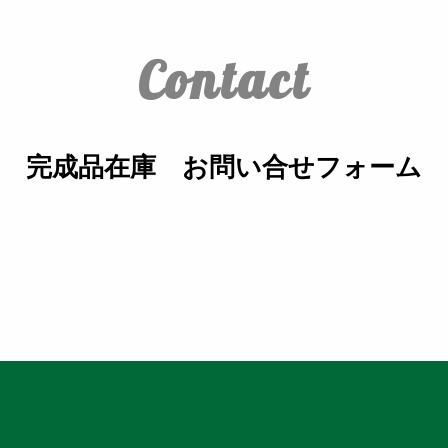
Contact
完成品在庫 お問い合せフォーム